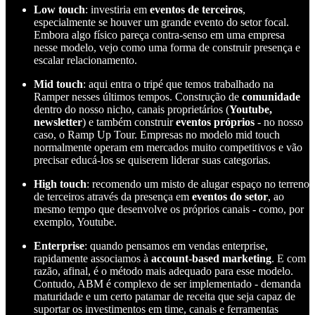
Low touch
: investiria em
eventos de terceiros
,
especialmente se houver um grande evento do setor focal.
Embora algo físico pareça contra-senso em uma empresa
nesse modelo, vejo como uma forma de construir presença e
escalar relacionamento.
Mid touch
: aqui entra o tripé que temos trabalhado na
Ramper nesses últimos tempos. Construção de
comunidade
dentro do nosso nicho, canais proprietários (
Youtube,
newsletter
) e também construir
eventos próprios
- no nosso
caso, o Ramp Up Tour. Empresas no modelo mid touch
normalmente operam em mercados muito competitivos e vão
precisar educá-los se quiserem liderar suas categorias.
High touch
: recomendo um misto de alugar espaço no terreno
de terceiros através da presença em
eventos do setor
, ao
mesmo tempo que desenvolve os próprios canais - como, por
exemplo, Youtube.
Enterprise
: quando pensamos em vendas enterprise,
rapidamente associamos à
account-based marketing
. E com
razão, afinal, é o método mais adequado para esse modelo.
Contudo, ABM é complexo de ser implementado - demanda
maturidade e um certo patamar de receita que seja capaz de
suportar os investimentos em time, canais e ferramentas