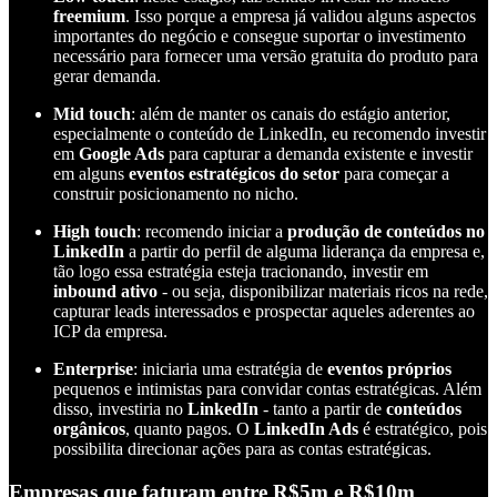
freemium
. Isso porque a empresa já validou alguns aspectos
importantes do negócio e consegue suportar o investimento
necessário para fornecer uma versão gratuita do produto para
gerar demanda.
Mid touch
: além de manter os canais do estágio anterior,
especialmente o conteúdo de LinkedIn, eu recomendo investir
em
Google Ads
para capturar a demanda existente e investir
em alguns
eventos estratégicos do setor
para começar a
construir posicionamento no nicho.
High touch
: recomendo iniciar a
produção de conteúdos no
LinkedIn
a partir do perfil de alguma liderança da empresa e,
tão logo essa estratégia esteja tracionando, investir em
inbound ativo
- ou seja, disponibilizar materiais ricos na rede,
capturar leads interessados e prospectar aqueles aderentes ao
ICP da empresa.
Enterprise
: iniciaria uma estratégia de
eventos próprios
pequenos e intimistas para convidar contas estratégicas. Além
disso, investiria no
LinkedIn
- tanto a partir de
conteúdos
orgânicos
, quanto pagos. O
LinkedIn Ads
é estratégico, pois
possibilita direcionar ações para as contas estratégicas.
Empresas que faturam entre R$5m e R$10m