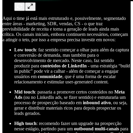
Aqui o time já está mais estruturado e, possivelmente, segmentado
entre áreas - marketing, SDR, vendas, CS - o que traz
previsibilidade de receita e torna a geração de leads ainda mais
crítica. Os canais iniciais, embora continuem necessários, começam
a atingir o teto, por isso a empresa precisa investir em novos:
Low touch
: faz sentido começar a olhar para além da captura
e conversão de demanda, mas também para o
desenvolvimento de mercado. Neste caso, faz sentido
produzir para
conteúdos de LinkedIn
- uma estratégia “build
in public” pode vir a calhar - além de começar a engajar
usuários em
comunidade
, que é uma forma de escalar
relacionamento e estimular user-generated content.
Mid touch
: passaria a promover certos conteúdos no
Meta
Ads
(ou no LinkedIn ads, se fizer sentido) e estruturaria um
processo de prospecção baseado em
inbound ativo
, ou seja,
gerar e distribuir materiais ricos para depois prospectar os
leads gerados.
High touch
: recomendo fazer um upgrade na prospecção
nesse estágio, partindo para um
outbound multi-canais
para