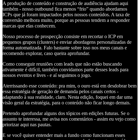
A produção de conteúdo e construção de audiência ajudam aqui
também - nosso outbound fica menos “frio” quando abordamos
ICPs que já foram impactados pelos nossos conteúdos. A taxa de
conversão melhora muito, porque as pessoas tendem a responder
marcas que elas conhecem.
Nosso processo de prospecção consiste em recortar o ICP em
pequenos grupos (clusters) e enviar abordagens personalizadas de
forma automatizada. Falo bastante sobre isso nos meus canais e
recomendo explorar, caso queira aprofundar.
Como conseguir reuniões com leads que não estão buscando
ativamente é difícil, também convidamos parte desses leads para
nossos eventos e lives - e aí seguimos o jogo.
Aterrissando esse conteúdo: pra mim, o ouro está em desdobrar bem
essa estratégia de geração de demanda pelos canais certos -
adaptando à sua realidade, claro. Nesta edição, foquei em dar uma
visão geral da estratégia, para o conteúdo não ficar longo demais.
Pretendo aprofundar alguns dos tópicos em edições futuras. Se o
assunto te interessa, me avisa nos comentários - assim eu vejo como
priorizar aqui nas pautas.
E se você quiser entender mais a fundo como funcionam esses