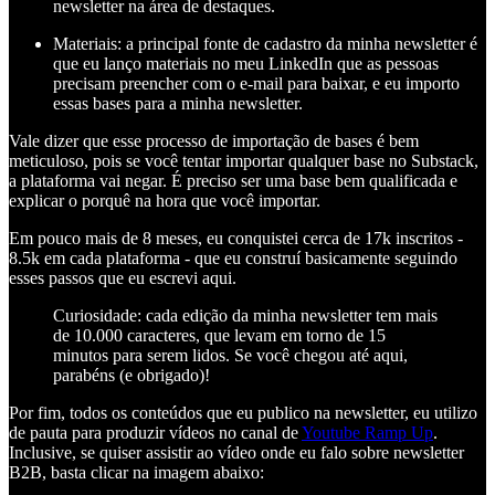
newsletter na área de destaques.
Materiais: a principal fonte de cadastro da minha newsletter é
que eu lanço materiais no meu LinkedIn que as pessoas
precisam preencher com o e-mail para baixar, e eu importo
essas bases para a minha newsletter.
Vale dizer que esse processo de importação de bases é bem
meticuloso, pois se você tentar importar qualquer base no Substack,
a plataforma vai negar. É preciso ser uma base bem qualificada e
explicar o porquê na hora que você importar.
Em pouco mais de 8 meses, eu conquistei cerca de 17k inscritos -
8.5k em cada plataforma - que eu construí basicamente seguindo
esses passos que eu escrevi aqui.
Curiosidade: cada edição da minha newsletter tem mais
de 10.000 caracteres, que levam em torno de 15
minutos para serem lidos. Se você chegou até aqui,
parabéns (e obrigado)!
Por fim, todos os conteúdos que eu publico na newsletter, eu utilizo
de pauta para produzir vídeos no canal de
Youtube Ramp Up
.
Inclusive, se quiser assistir ao vídeo onde eu falo sobre newsletter
B2B, basta clicar na imagem abaixo: