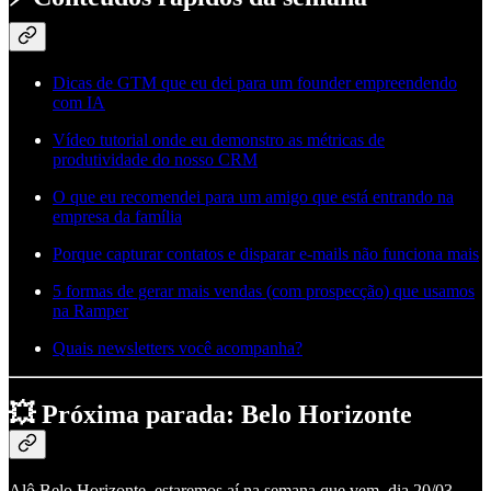
Dicas de GTM que eu dei para um founder empreendendo
com IA
Vídeo tutorial onde eu demonstro as métricas de
produtividade do nosso CRM
O que eu recomendei para um amigo que está entrando na
empresa da família
Porque capturar contatos e disparar e-mails não funciona mais
5 formas de gerar mais vendas (com prospecção) que usamos
na Ramper
Quais newsletters você acompanha?
💥 Próxima parada: Belo Horizonte
Alô Belo Horizonte, estaremos aí na semana que vem, dia 20/03,