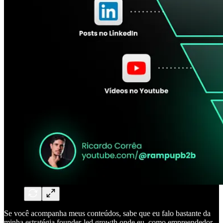
Se você acompanha meus conteúdos, sabe que eu falo bastante da
minha estratégia founder-led growth onde eu, como empreendedor