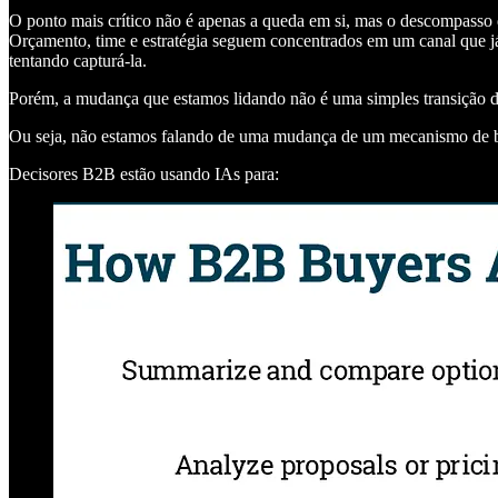
O ponto mais crítico não é apenas a queda em si, mas o descompasso
Orçamento, time e estratégia seguem concentrados em um canal que j
tentando capturá-la.
Porém, a mudança que estamos lidando não é uma simples transição 
Ou seja, não estamos falando de uma mudança de um mecanismo de bu
Decisores B2B estão usando IAs para: