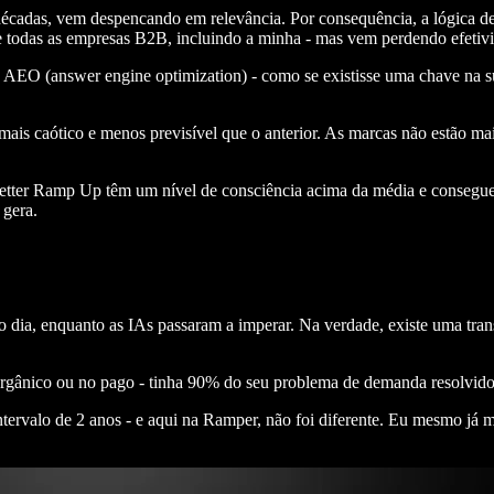
décadas, vem despencando em relevância. Por consequência, a lógica d
nte todas as empresas B2B, incluindo a minha - mas vem perdendo efeti
a AEO (answer engine optimization) - como se existisse uma chave na s
ais caótico e menos previsível que o anterior. As marcas não estão mai
sletter Ramp Up têm um nível de consciência acima da média e conseguem
 gera.
dia, enquanto as IAs passaram a imperar. Na verdade, existe uma transf
rgânico ou no pago - tinha 90% do seu problema de demanda resolvido
tervalo de 2 anos - e aqui na Ramper, não foi diferente. Eu mesmo já 