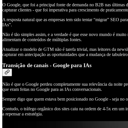
O Google, que foi a principal fonte de demanda no B2B nas últimas 
capturar clientes - que foi imperativa para crescimento de praticame
A resposta natural que as empresas tem sido tentar “migrar” SEO par
IAs”.
Não é tão simples assim, e a verdade é que esse novo mundo é muito m
alimentam de conteúdos de múltiplas fontes.
Atualizar o modelo de GTM não é tarefa trivial, mas leitores da new
capturar em antecipação as oportunidades que a mudança de tabuleiro
Transição de canais - Google para IAs
Não é que o Google perdeu completamente sua relevância da noite pro 
que eram feitas no Google para as IAs conversacionais.
Sempre digo que quem estava bem posicionado no Google - seja no o
Contudo, o tráfego orgânico dos sites caiu na ordem de 4-5x em um in
a repensar a estratégia.