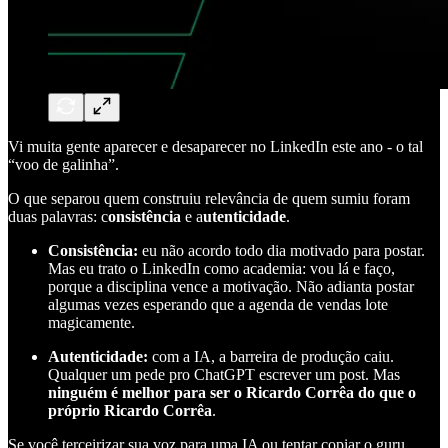
Vi muita gente aparecer e desaparecer no LinkedIn este ano - o tal
“voo de galinha”.
O que separou quem construiu relevância de quem sumiu foram
duas palavras: c
onsistência
e a
utenticidade
.
Consistência:
eu não acordo todo dia motivado para postar.
Mas eu trato o LinkedIn como academia: vou lá e faço,
porque a disciplina vence a motivação. Não adianta postar
algumas vezes esperando que a agenda de vendas lote
magicamente.
Autenticidade:
com a IA, a barreira de produção caiu.
Qualquer um pede pro ChatGPT escrever um post. Mas
ninguém é melhor para ser o Ricardo Corrêa do que o
próprio Ricardo Corrêa
.
Se você terceirizar sua voz para uma IA ou tentar copiar o guru