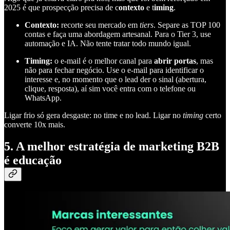
2025 é que prospecção precisa de c
ontexto
e t
iming
.
Contexto:
recorte seu mercado em
tiers
. Separe as TOP 100
contas e faça uma abordagem artesanal. Para o Tier 3, use
automação e IA. Não tente tratar todo mundo igual.
Timing:
o e-mail é o melhor canal para
abrir portas
, mas
não para fechar negócio. Use o e-mail para identificar o
interesse e, no momento que o lead der o sinal (abertura,
clique, resposta), aí sim você entra com o telefone ou
WhatsApp.
Ligar frio só gera desgaste: no time e no lead. Ligar no
timing
certo
converte 10x mais.
5. A melhor estratégia de marketing B2B
é educação