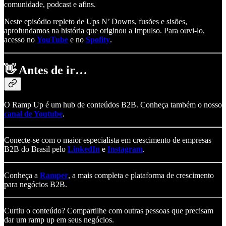
comunidade, podcast e afins.
Neste episódio repleto de Ups N’ Downs, fusões e sisões,
aprofundamos na história que originou a Impulso. Para ouvi-lo,
acesso no
YouTube
e no
Spofity
.
👋
Antes de ir…
O Ramp Up é um hub de conteúdos B2B. Conheça também o nosso
canal de Youtube
.
Conecte-se com o maior especialista em crescimento de empresas
B2B do Brasil pelo
LinkedIn
e
Instagram
.
Conheça a
Ramper
, a mais completa e plataforma de crescimento
para negócios B2B.
Curtiu o conteúdo? Compartilhe com outras pessoas que precisam
dar um ramp up em seus negócios.