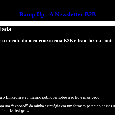
Ramp Up - A Newsletter B2B
elada
crescimento do meu ecossistema B2B e transforma conte
ou o LinkedIn e eu mesmo publiquei sobre isso hoje mais cedo:
m um “exposed” da minha estratégia em um formato parecido nesses úl
e founder-led growth.