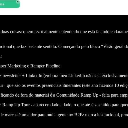
 duas coisas: quem fez realmente entende do que está falando e claram
onal que faz bastante sentido. Começando pelo bloco “Visão geral do e
:
mper Marketing e Ramper Pipeline
+ newsletter + LinkedIn (embora meu LinkedIn não seja exclusivamen
que são os eventos presenciais itinerantes (este ano fizemos 10 ediçõ
u ficando de fora do material é a Comunidade Ramp Up - feita para e
 Ramp Up Tour - aparecem lado a lado, o que até faz sentido para que
de marcas é uma dor para muita gente no B2B: marca institucional, prod