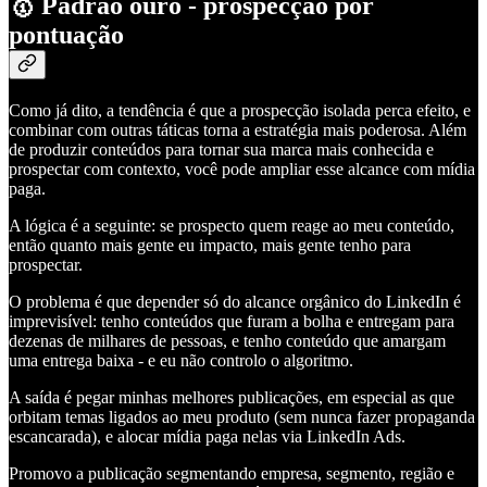
🥇 Padrão ouro - prospecção por
pontuação
Como já dito, a tendência é que a prospecção isolada perca efeito, e
combinar com outras táticas torna a estratégia mais poderosa. Além
de produzir conteúdos para tornar sua marca mais conhecida e
prospectar com contexto, você pode ampliar esse alcance com mídia
paga.
A lógica é a seguinte: se prospecto quem reage ao meu conteúdo,
então quanto mais gente eu impacto, mais gente tenho para
prospectar.
O problema é que depender só do alcance orgânico do LinkedIn é
imprevisível: tenho conteúdos que furam a bolha e entregam para
dezenas de milhares de pessoas, e tenho conteúdo que amargam
uma entrega baixa - e eu não controlo o algoritmo.
A saída é pegar minhas melhores publicações, em especial as que
orbitam temas ligados ao meu produto (sem nunca fazer propaganda
escancarada), e alocar mídia paga nelas via LinkedIn Ads.
Promovo a publicação segmentando empresa, segmento, região e