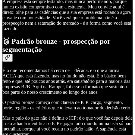
A empresa está sempre testando, mas nunca performando, porque
nunca existiu compromisso com a estratégia. Meu convite aqui é
direto: olhe para as cadências que a sua empresa está rodando agora
e avalie com honestidade. Você verá que o problema não é a
prospecção nem a saturação do mercado - é a forma como você está
fazendo.
🥉 Padrão bronze - prospecção por
segmentação
É o que recomendamos há cerca de 1 década, e o que a turma
ACHA que está fazendo, mas no fundo não está. É o básico bem
feito e que, até poucos anos atrás, era satisfatório para a maioria das
empresas B2B. Aqui na Ramper, foi esse o formato que sustentou
boa parte do nosso crescimento ao longo dos anos.
O padrão bronze começa com clareza de ICP: cargo, segmento,
porte, região - os critérios que te levam ao tomador de decisão certo.
Mas o pulo do gato não é definir o ICP; é o que você faz depois dele
- não adianta identificar o ICP e jogar todo mundo numa lista só para
metralhar, porque aí você recaiu no padrão latão. A sapiência está
em clusterizar.