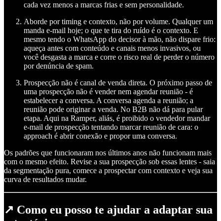
cada vez menos a marcas frias e sem personalidade.
Aborde por timing e contexto, não por volume. Qualquer um
manda e-mail hoje; o que te tira do ruído é o contexto. E
mesmo tendo o WhatsApp do decisor à mão, não dispare frio:
aqueça antes com conteúdo e canais menos invasivos, ou
você desgasta a marca e corre o risco real de perder o número
por denúncia de spam.
Prospecção não é canal de venda direta. O próximo passo de
uma prospecção não é vender nem agendar reunião - é
estabelecer a conversa. A conversa agenda a reunião; a
reunião pode originar a venda. No B2B não dá para pular
etapa. Aqui na Ramper, aliás, é proibido o vendedor mandar
e-mail de prospecção tentando marcar reunião de cara: o
approach é abrir conexão e propor uma conversa.
Os padrões que funcionaram nos últimos anos não funcionam mais
com o mesmo efeito. Revise a sua prospecção sob essas lentes - saia
da segmentação pura, comece a prospectar com contexto e veja sua
curva de resultados mudar.
↗️ Como eu posso te ajudar a adaptar sua