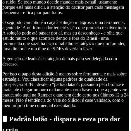
o ruído. Se todo mundo decide mandar mais e-mail justamente
porque está mais difícil, a atenção do decisor para cada mensagem
despenca - e fica pior para todos.
O segundo caminho é a caça à solução milagrosa: uma ferramenta,
agente de IA ou fornecedor terceirização que prometa resolver tudo.
A solução pode até passar por aí, mas eu desconheço - e olha que
estudo muito o que acontece dentro e fora do Brasil - uma
ferramenta que sozinha faça o trabalho estratégico que um founder,
uma diretoria e um time de SDRs deveriam fazer.
A geração de leads é estratégica demais para ser delegada com
descaso.
Por isso o papo desta edição é menos sobre ferramenta e mais sobre
estratégia. Vou classificar alguns padrões de qualidade da
prospecção B2B - desde o “padrão latão”, passando pelo bronze e
prata, até chegar no ouro e diamante - com base no que a gente vem
praticando aqui na Ramper e que tem dado certo nos últimos 12 a 24
meses. Não é tendência do Vale do Silício; é case validado, com o
meu próprio time comercial executando.
🛢️ Padrão latão - dispara e reza pra dar
certo