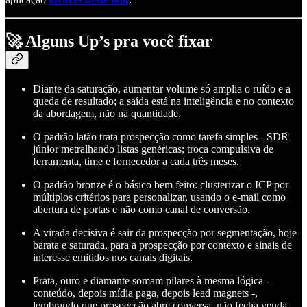
🚀 Alguns Up’s pra você fixar
Diante da saturação, aumentar volume só amplia o ruído e a
queda de resultado; a saída está na inteligência e no contexto
da abordagem, não na quantidade.
O padrão latão trata prospecção como tarefa simples - SDR
júnior metralhando listas genéricas; troca compulsiva de
ferramenta, time e fornecedor a cada três meses.
O padrão bronze é o básico bem feito: clusterizar o ICP por
múltiplos critérios para personalizar, usando o e-mail como
abertura de portas e não como canal de conversão.
A virada decisiva é sair da prospecção por segmentação, hoje
barata e saturada, para a prospecção por contexto e sinais de
interesse emitidos nos canais digitais.
Prata, ouro e diamante somam pilares à mesma lógica -
conteúdo, depois mídia paga, depois lead magnets -,
lembrando que prospecção abre conversa, não fecha venda