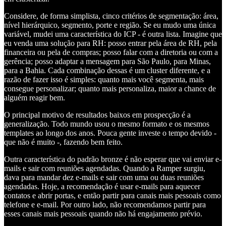
Considere, de forma simplista, cinco critérios de segmentação: área,
nível hierárquico, segmento, porte e região. Se eu mudo uma única
variável, mudei uma característica do ICP - é outra lista. Imagine que
eu venda uma solução para RH: posso entrar pela área de RH, pela
financeira ou pela de compras; posso falar com a diretoria ou com a
gerência; posso adaptar a mensagem para São Paulo, para Minas,
para a Bahia. Cada combinação dessas é um cluster diferente, e a
razão de fazer isso é simples: quanto mais você segmenta, mais
consegue personalizar; quanto mais personaliza, maior a chance de
alguém reagir bem.
O principal motivo de resultados baixos em prospecção é a
generalização. Todo mundo usou o mesmo formato e os mesmos
templates ao longo dos anos. Pouca gente investe o tempo devido -
que não é muito -, fazendo bem feito.
Outra característica do padrão bronze é não esperar que vai enviar e-
mails e sair com reuniões agendadas. Quando a Ramper surgiu,
dava para mandar dez e-mails e sair com uma ou duas reuniões
agendadas. Hoje, a recomendação é usar e-mails para aquecer
contatos e abrir portas, e então partir para canais mais pessoais como
telefone e e-mail. Por outro lado, não recomendamos partir para
esses canais mais pessoais quando não há engajamento prévio.