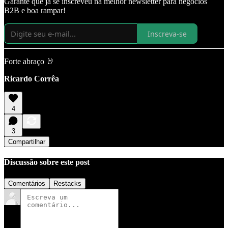
Garante que já se inscreveu na melhor newsletter para negócios
B2B e boa rampar!
Inscreva-se
Forte abraço 🤘
Ricardo Corrêa
4
3
Compartilhar
Discussão sobre este post
Comentários
Restacks