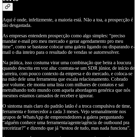
Aqui é onde, infelizmente, a maioria está. Não a toa, a prospecção é
tão desgastada.
As empresas entendem prospecção como algo simples: “preciso
mandar e-mail pro meu mercado e gerar agendamento pro meu
time”, como se bastasse colocar uma galera ligando ou disparando e-
mail o dia inteiro para o resultado de vendas se autorresolver.
Na prática, isso costuma virar uma combinação que beira a loucura
quando descrita em voz alta: contrata-se um SDR júnior, de início de
carreira, com pouco contexto da empresa e do mercado, e coloca-se
na mão dele uma ferramenta que escala relacionamento. Cobrado
por volume, ele monta uma lista com milhares de contatos e sai
metralhando todo mundo com aquela abordagem genérica que nós
mesmos estamos cansados de receber e ignorar.
O sintoma mais claro do padrão latão é a troca compulsiva de time,
ferramenta e fornecedor a cada 3 meses. Vejo semanalmente nos
grupos de WhatsApp de empreendedores a galera perguntando
“alguém conhece uma ferramenta/agente/agência de outbound pra
terceirizar?” e dizendo que já “testou de tudo, mas nada funciona”.