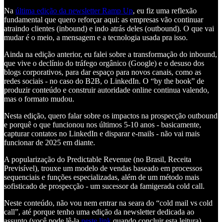
Na
última edição da newsletter Ramp Up
, eu fiz uma reflexão
fundamental que quero reforçar aqui: as empresas vão continuar
atraindo clientes (inbound) e indo atrás deles (outbound). O que vai
mudar é o meio, a mensagem e a tecnologia usada pra isso.
Ainda na edição anterior, eu falei sobre a transformação do inbound,
que vive o declínio do tráfego orgânico (Google) e o desuso dos
blogs corporativos, para dar espaço para novos canais, como as
redes sociais - no caso do B2B, o LinkedIn. O “by the book” de
produzir conteúdo e construir autoridade online continua valendo,
mas o formato mudou.
Nesta edição, quero falar sobre os impactos na prospecção outbound
e porquê o que funcionou nos últimos 5-10 anos - basicamente,
capturar contatos no LinkedIn e disparar e-mails - não vai mais
funcionar de 2025 em diante.
A popularização do Predictable Revenue (no Brasil, Receita
Previsível), trouxe um modelo de vendas baseado em processos
sequenciais e funções especializadas, além de um método mais
sofisticado de prospecção - um sucessor da famigerada cold call.
Neste conteúdo, não vou nem entrar na seara do “cold mail vs cold
call”, até porque tenho uma edição da newsletter dedicada ao
assunto (você pode lê-la
neste link
quando concluir esta leitura).