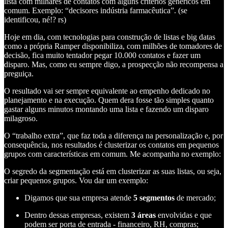
lista com milhares de contatos com alguns critérios genéricos em
comum. Exemplo: “decisores indústria farmacêutica”. (se
identificou, né!? rs)
Hoje em dia, com tecnologias para construção de listas e big datas
como a própria Ramper disponibiliza, com milhões de tomadores de
decisão, fica muito tentador pegar 10.000 contatos e fazer um
disparo. Mas, como eu sempre digo, a prospecção não recompensa a
preguiça.
O resultado vai ser sempre equivalente ao empenho dedicado no
planejamento e na execução. Quem dera fosse tão simples quanto
gastar alguns minutos montando uma lista e fazendo um disparo
milagroso.
O “trabalho extra”, que faz toda a diferença na personalização e, por
consequência, nos resultados é clusterizar os contatos em pequenos
grupos com características em comum. Me acompanha no exemplo:
O segredo da segmentação está em clusterizar as suas listas, ou seja,
criar pequenos grupos. Vou dar um exemplo:
Digamos que sua empresa atende
5 segmentos
de mercado;
Dentro dessas empresas, existem
3 áreas
envolvidas e que
podem ser porta de entrada - financeiro, RH, compras;