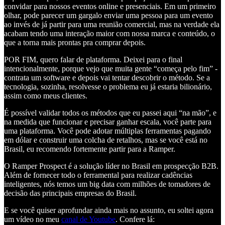
convidar para nossos eventos online e presenciais. Em um primeiro
olhar, pode parecer um gargalo enviar uma pessoa para um evento
ao invés de já partir para uma reunião comercial, mas na verdade ela
acabam tendo uma interação maior com nossa marca e conteúdo, o
que a torna mais prontas pra comprar depois.
POR FIM, quero falar de plataforma. Deixei para o final
intencionalmente, porque vejo que muita gente “começa pelo fim” -
contrata um software e depois vai tentar descobrir o método. Se a
tecnologia, sozinha, resolvesse o problema eu já estaria bilionário,
assim como meus clientes.
É possível validar todos os métodos que eu passei aqui “na mão”, e
na medida que funcionar e precisar ganhar escala, você parte para
uma plataforma. Você pode adotar múltiplas ferramentas pagando
em dólar e construir uma colcha de retalhos, mas se você está no
Brasil, eu recomendo fortemente partir para a Ramper.
O Ramper Prospect é a solução líder no Brasil em prospecção B2B.
Além de fornecer todo o ferramental para realizar cadências
inteligentes, nós temos um big data com milhões de tomadores de
decisão das principais empresas do Brasil.
E se você quiser aprofundar ainda mais no assunto, eu soltei agora
um vídeo no meu
canal de Youtube
. Confere lá: